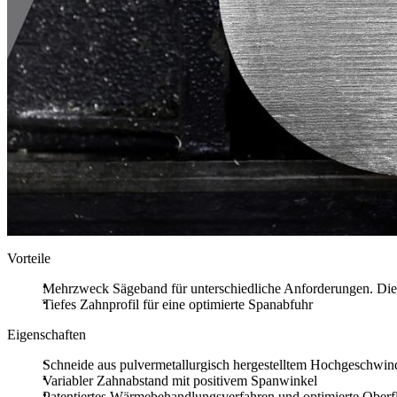
Vorteile
Mehrzweck Sägeband für unterschiedliche Anforderungen. Die p
Tiefes Zahnprofil für eine optimierte Spanabfuhr
Eigenschaften
Schneide aus pulvermetallurgisch hergestelltem Hochgeschwind
Variabler Zahnabstand mit positivem Spanwinkel
Patentiertes Wärmebehandlungsverfahren und optimierte Ober