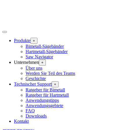
Produkte
+
Bimetall-Sägebänder
Hartmetall-Sägebänder
Saw Navigator
Unternehmen
+
Über uns
Werden Sie Teil des Teams
Geschichte
Technischer Support
+
Ratgeber für Bimetall
Ratgeber für Hartmetall
Anwendungstipps
Anwendungsgebiete
FAQ
Downloads
Kontakt