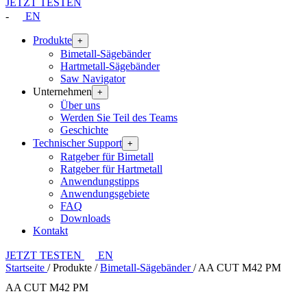
JETZT TESTEN
-
EN
Produkte
+
Bimetall-Sägebänder
Hartmetall-Sägebänder
Saw Navigator
Unternehmen
+
Über uns
Werden Sie Teil des Teams
Geschichte
Technischer Support
+
Ratgeber für Bimetall
Ratgeber für Hartmetall
Anwendungstipps
Anwendungsgebiete
FAQ
Downloads
Kontakt
JETZT TESTEN
EN
Startseite
/
Produkte
/
Bimetall-Sägebänder
/
AA CUT M42 PM
AA CUT M42 PM