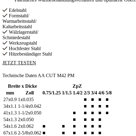
Edelstahl
Formstahl/
Warmarbeitsstahl/
Kaltarbeitsstahl
Wälzlagerstahl/
Schmiedestahl
Werkzeugstahl
Hochfester Stahl
Hitzebeständiger Stahl
JETZT TESTEN
Technische Daten AA CUT M42 PM
Breite x Dicke
ZpZ
mm
Zoll
0.75/1.25
1/1.5
1.4/2
2/3
3/4
4/6
5/8
27x0.9
1x0.035
■
■
■
■
34x1.1
1-1/4x0.042
■
■
■
■
41x1.3
1-1/2x0.050
■
■
■
■
■
54x1.3
2x0.050
■
■
■
■
54x1.6
2x0.062
■
■
■
■
■
■
67x1.6
2-5/8x0.062
■
■
■
■
■
■