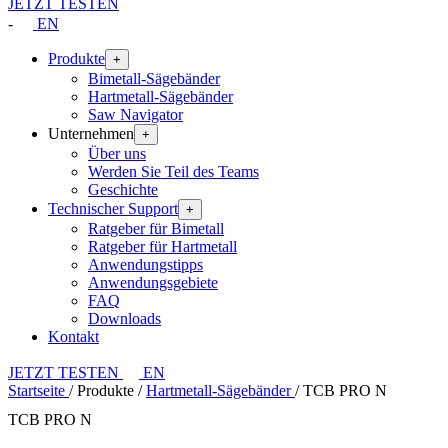
JETZT TESTEN
-
EN
Produkte
+
Bimetall-Sägebänder
Hartmetall-Sägebänder
Saw Navigator
Unternehmen
+
Über uns
Werden Sie Teil des Teams
Geschichte
Technischer Support
+
Ratgeber für Bimetall
Ratgeber für Hartmetall
Anwendungstipps
Anwendungsgebiete
FAQ
Downloads
Kontakt
JETZT TESTEN
EN
Startseite
/
Produkte
/
Hartmetall-Sägebänder
/
TCB PRO N
TCB PRO N