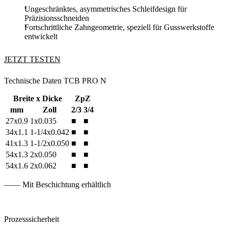
Ungeschränktes, asymmetrisches Schleifdesign für
Präzisionsschneiden
Fortschrittliche Zahngeometrie, speziell für Gusswerkstoffe
entwickelt
JETZT TESTEN
Technische Daten TCB PRO N
Breite x Dicke
ZpZ
mm
Zoll
2/3
3/4
27x0.9
1x0.035
■
■
34x1.1
1-1/4x0.042
■
■
41x1.3
1-1/2x0.050
■
■
54x1.3
2x0.050
■
■
54x1.6
2x0.062
■
■
—— Mit Beschichtung erhältlich
Prozesssicherheit